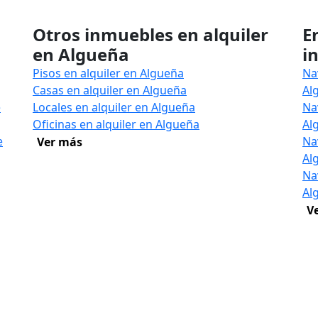
Otros inmuebles en alquiler
E
en Algueña
i
Pisos en alquiler en Algueña
Na
Casas en alquiler en Algueña
Al
e
Locales en alquiler en Algueña
Na
Oficinas en alquiler en Algueña
Al
e
Na
Ver más
Al
Na
Al
V