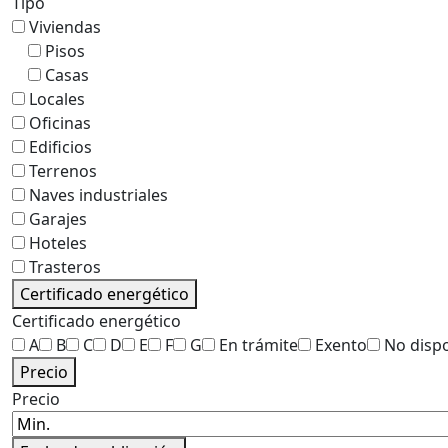
Tipo
Viviendas
Pisos
Casas
Locales
Oficinas
Edificios
Terrenos
Naves industriales
Garajes
Hoteles
Trasteros
Certificado energético
Certificado energético
A
B
C
D
E
F
G
En trámite
Exento
No disp
Precio
Precio