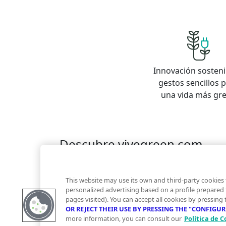
Innovación sosteni
gestos sencillos 
una vida más gr
Descubre vivegreen.com
Inmuebles
Información Green
Inmobiliaria
Quienes somos
Servicios Green
Te ayudam
This website may use its own and third-party cookies 
Financiación
personalized advertising based on a profile prepared
pages visited). You can accept all cookies by pressing
OR REJECT THEIR USE BY PRESSING THE "CONFIGU
more information, you can consult our
Política de C