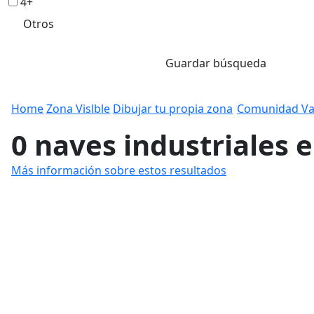
4+
Otros
Guardar búsqueda
Home
Zona Vislble
Dibujar tu propia zona
Comunidad Va
0 naves industriales 
Más información sobre estos resultados