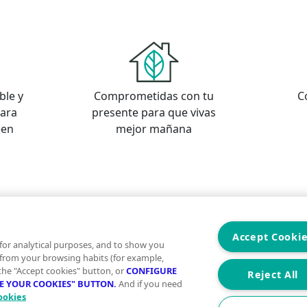
ble y
Comprometidas con tu
C
para
presente para que vivas
een
mejor mañana
s
os
Accept Cooki
for analytical purposes, and to show you
 from your browsing habits (for example,
 the "Accept cookies" button, or
CONFIGURE
Reject All
RE YOUR COOKIES" BUTTON.
And if you need
ookies
Aviso Legal
Condiciones de uso
Politica