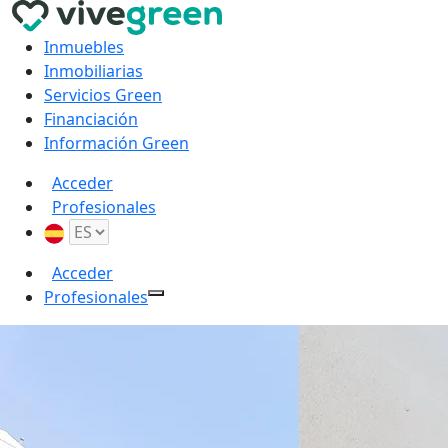
Inmuebles
Inmobiliarias
Servicios Green
Financiación
Información Green
Acceder
Profesionales
Acceder
Profesionales