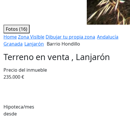
Fotos (16)
Home
Zona Vislble
Dibujar tu propia zona
Andalucía
Granada
Lanjarón
Barrio Hondillo
Terreno en venta , Lanjarón
Precio del inmueble
235.000 €
Hipoteca/mes
desde