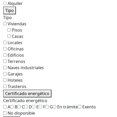
Alquiler
Tipo
Tipo
Viviendas
Pisos
Casas
Locales
Oficinas
Edificios
Terrenos
Naves industriales
Garajes
Hoteles
Trasteros
Certificado energético
Certificado energético
A
B
C
D
E
F
G
En trámite
Exento
No disponible