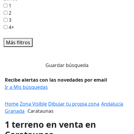
1
2
3
4+
Más filtros
Guardar búsqueda
Recibe alertas con las novedades por email
Ir a Mis búsquedas
Home
Zona Vislble
Dibujar tu propia zona
Andalucía
Granada
Carataunas
1 terreno en venta en