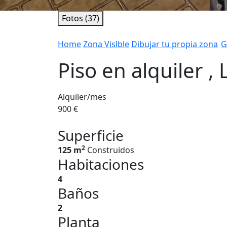
Fotos (37)
Home
Zona Vislble
Dibujar tu propia zona
G
Piso en alquiler ,
Alquiler/mes
900 €
Superficie
2
125 m
Construidos
Habitaciones
4
Baños
2
Planta