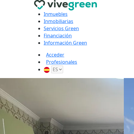
Inmuebles
Inmobiliarias
Servicios Green
Financiación
Información Green
Acceder
Profesionales