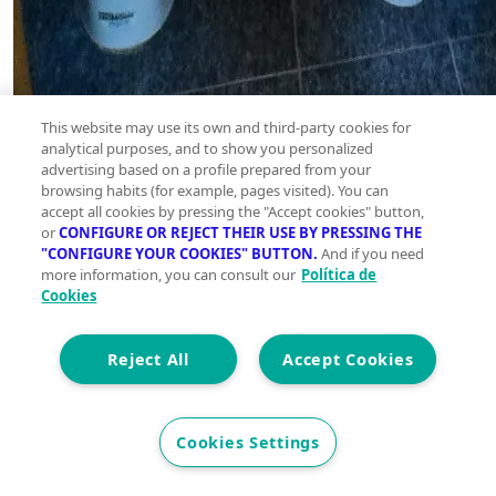
This website may use its own and third-party cookies for
analytical purposes, and to show you personalized
advertising based on a profile prepared from your
browsing habits (for example, pages visited). You can
accept all cookies by pressing the "Accept cookies" button,
or
CONFIGURE OR REJECT THEIR USE BY PRESSING THE
"CONFIGURE YOUR COOKIES" BUTTON.
And if you need
more information, you can consult our
Política de
Cookies
Reject All
Accept Cookies
Cookies Settings