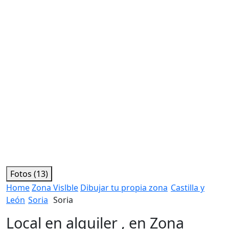
Fotos (13)
Home
Zona Vislble
Dibujar tu propia zona
Castilla y
León
Soria
Soria
Local en alquiler , en Zona