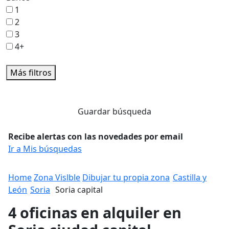
1
2
3
4+
Más filtros
Guardar búsqueda
Recibe alertas con las novedades por email
Ir a Mis búsquedas
Home
Zona Vislble
Dibujar tu propia zona
Castilla y
León
Soria
Soria capital
4 oficinas en alquiler en