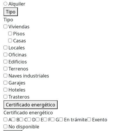
Alquiler
Tipo
Tipo
Viviendas
Pisos
Casas
Locales
Oficinas
Edificios
Terrenos
Naves industriales
Garajes
Hoteles
Trasteros
Certificado energético
Certificado energético
A
B
C
D
E
F
G
En trámite
Exento
No disponible