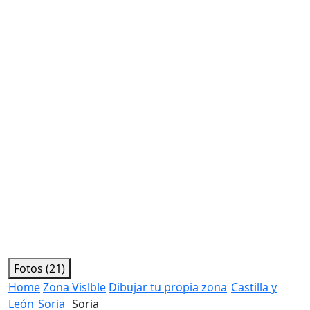
Fotos (21)
Home
Zona Vislble
Dibujar tu propia zona
Castilla y
León
Soria
Soria