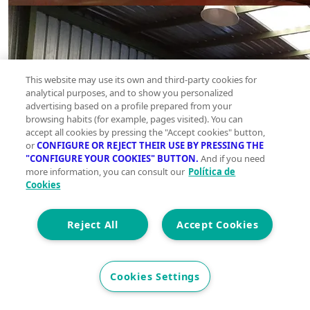
This website may use its own and third-party cookies for
analytical purposes, and to show you personalized
advertising based on a profile prepared from your
browsing habits (for example, pages visited). You can
accept all cookies by pressing the "Accept cookies" button,
or
CONFIGURE OR REJECT THEIR USE BY PRESSING THE
"CONFIGURE YOUR COOKIES" BUTTON.
And if you need
more information, you can consult our
Política de
Cookies
Reject All
Accept Cookies
Cookies Settings