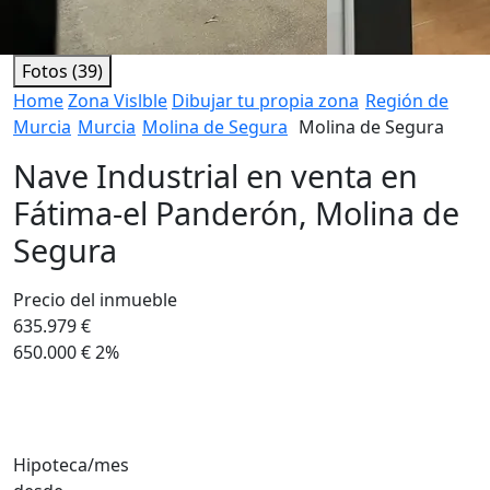
Fotos (39)
Home
Zona Vislble
Dibujar tu propia zona
Región de
Murcia
Murcia
Molina de Segura
Molina de Segura
Nave Industrial en venta en
Fátima-el Panderón, Molina de
Segura
Precio del inmueble
635.979 €
650.000 €
2%
Hipoteca/mes