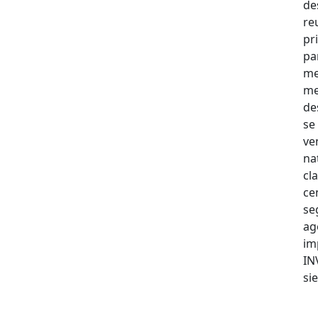
de
re
pr
pa
me
me
de
se
ve
na
cl
ce
se
ag
im
IN
sie