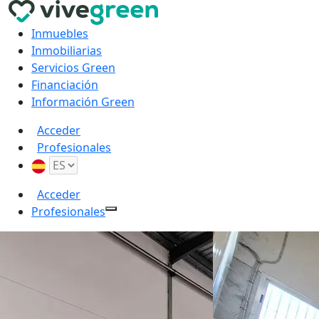
Inmuebles
Inmobiliarias
Servicios Green
Financiación
Información Green
Acceder
Profesionales
Acceder
Profesionales