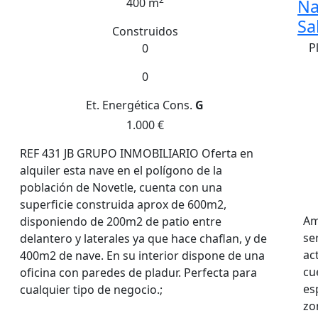
400 m
Na
Sa
Construidos
P
0
0
Et. Energética
Cons.
G
1.000 €
REF 431 JB GRUPO INMOBILIARIO Oferta en
alquiler esta nave en el polígono de la
población de Novetle, cuenta con una
superficie construida aprox de 600m2,
Am
disponiendo de 200m2 de patio entre
se
delantero y laterales ya que hace chaflan, y de
ac
400m2 de nave. En su interior dispone de una
cu
oficina con paredes de pladur. Perfecta para
es
cualquier tipo de negocio.;
zo