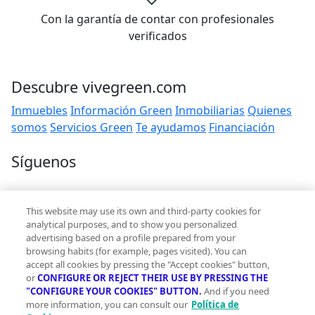
Con la garantía de contar con profesionales
verificados
Descubre vivegreen.com
Inmuebles
Información Green
Inmobiliarias
Quienes
somos
Servicios Green
Te ayudamos
Financiación
Síguenos
Contacto
This website may use its own and third-party cookies for
hola@vivegreen.com
analytical purposes, and to show you personalized
advertising based on a profile prepared from your
browsing habits (for example, pages visited). You can
accept all cookies by pressing the "Accept cookies" button,
or
CONFIGURE OR REJECT THEIR USE BY PRESSING THE
"CONFIGURE YOUR COOKIES" BUTTON.
And if you need
more information, you can consult our
Política de
Aviso Legal