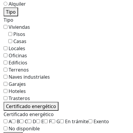
Alquiler
Tipo
Tipo
Viviendas
Pisos
Casas
Locales
Oficinas
Edificios
Terrenos
Naves industriales
Garajes
Hoteles
Trasteros
Certificado energético
Certificado energético
A
B
C
D
E
F
G
En trámite
Exento
No disponible