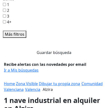
1
2
3
4+
Más filtros
Guardar búsqueda
Recibe alertas con las novedades por email
Ir a Mis búsquedas
Home
Zona Vislble
Dibujar tu propia zona
Comunidad
Valenciana
Valencia
Alzira
1 nave industrial en alquiler