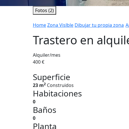
Fotos (2)
Home
Zona Vislble
Dibujar tu propia zona
A
Trastero en alqui
Alquiler/mes
400 €
Superficie
2
23 m
Construidos
Habitaciones
0
Baños
0
Planta