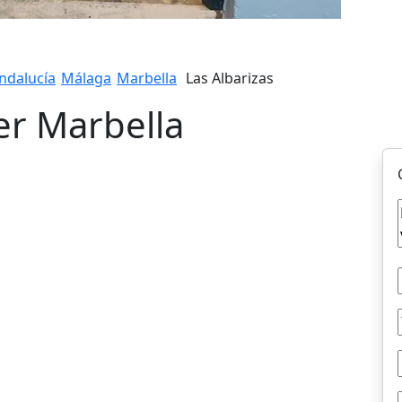
ndalucía
Málaga
Marbella
Las Albarizas
ler Marbella