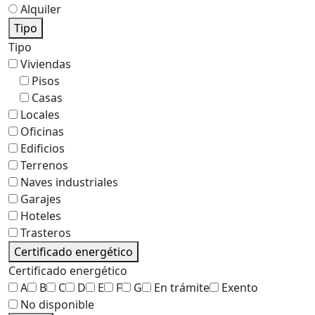
Alquiler
Tipo
Tipo
Viviendas
Pisos
Casas
Locales
Oficinas
Edificios
Terrenos
Naves industriales
Garajes
Hoteles
Trasteros
Certificado energético
Certificado energético
A
B
C
D
E
F
G
En trámite
Exento
No disponible