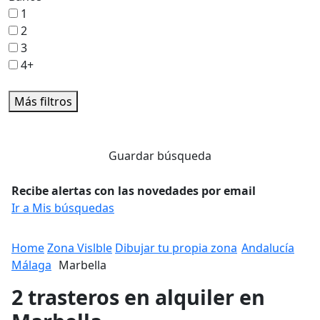
1
2
3
4+
Más filtros
Guardar búsqueda
Recibe alertas con las novedades por email
Ir a Mis búsquedas
Home
Zona Vislble
Dibujar tu propia zona
Andalucía
Málaga
Marbella
2 trasteros en alquiler en