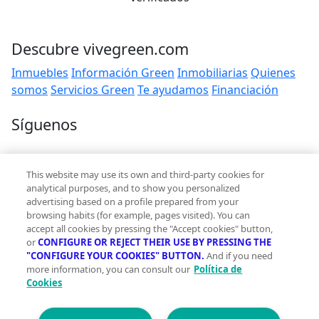
Descubre vivegreen.com
Inmuebles
Información Green
Inmobiliarias
Quienes
somos
Servicios Green
Te ayudamos
Financiación
Síguenos
Contacto
This website may use its own and third-party cookies for
hola@vivegreen.com
analytical purposes, and to show you personalized
advertising based on a profile prepared from your
browsing habits (for example, pages visited). You can
accept all cookies by pressing the "Accept cookies" button,
or
CONFIGURE OR REJECT THEIR USE BY PRESSING THE
"CONFIGURE YOUR COOKIES" BUTTON.
And if you need
more information, you can consult our
Política de
Aviso Legal
Cookies
Condiciones de uso
Politica de privacidad