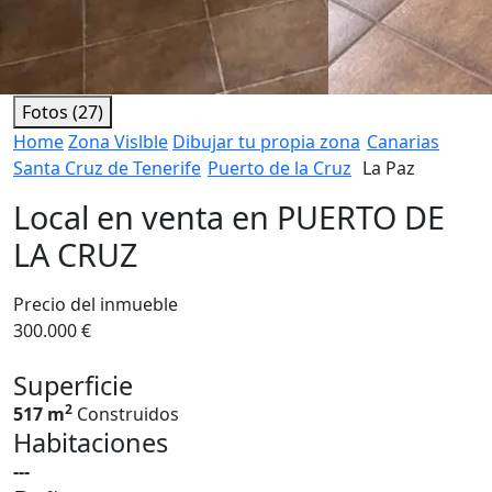
Fotos (27)
Home
Zona Vislble
Dibujar tu propia zona
Canarias
Santa Cruz de Tenerife
Puerto de la Cruz
La Paz
Local en venta en PUERTO DE
LA CRUZ
Precio del inmueble
300.000 €
Superficie
2
517 m
Construidos
Habitaciones
---