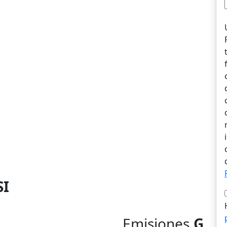
SI
Emisiones
G