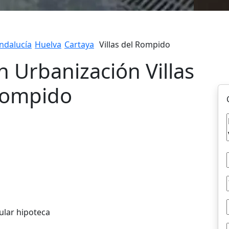
ndalucía
Huelva
Cartaya
Villas del Rompido
n Urbanización Villas
Rompido
ular hipoteca