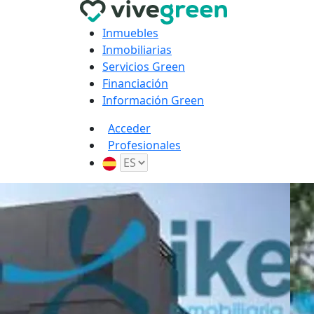
Inmuebles
Inmobiliarias
Servicios Green
Financiación
Información Green
Acceder
Profesionales