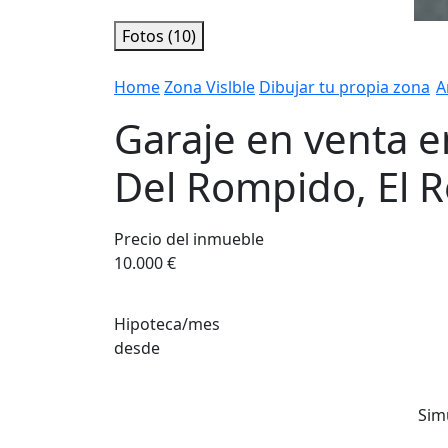
Fotos (10)
Home
Zona Vislble
Dibujar tu propia zona
A
Garaje en venta e
Del Rompido, El 
Precio del inmueble
10.000 €
Hipoteca/mes
desde
Sim