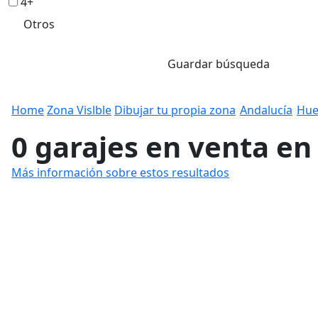
4+
Otros
Guardar búsqueda
Home
Zona Vislble
Dibujar tu propia zona
Andalucía
Hue
0 garajes en venta en
Más información sobre estos resultados