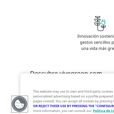
Innovación sosteni
gestos sencillos 
una vida más gr
Descubre vivegreen.com
Inmuebles
Información Green
Inmobiliaria
Quienes somos
Servicios Green
Te ayudam
This website may use its own and third-party cookies 
Financiación
personalized advertising based on a profile prepared
pages visited). You can accept all cookies by pressing
OR REJECT THEIR USE BY PRESSING THE "CONFIGU
more information, you can consult our
Política de C