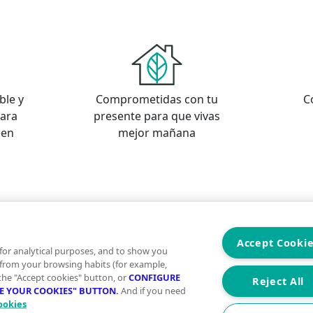
ble y
Comprometidas con tu
C
para
presente para que vivas
een
mejor mañana
s
os
Accept Cooki
for analytical purposes, and to show you
 from your browsing habits (for example,
 the "Accept cookies" button, or
CONFIGURE
Reject All
RE YOUR COOKIES" BUTTON.
And if you need
ookies
Aviso Legal
Condiciones de uso
Politica