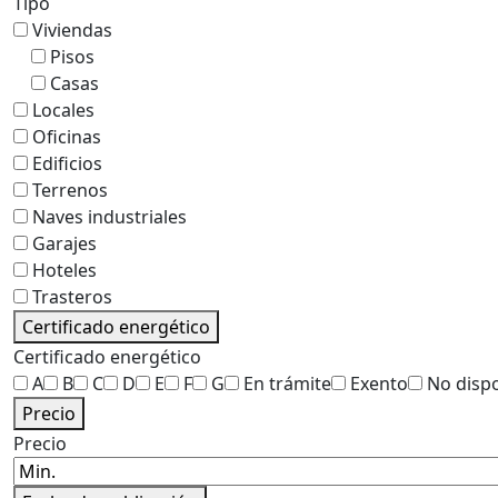
Tipo
Viviendas
Pisos
Casas
Locales
Oficinas
Edificios
Terrenos
Naves industriales
Garajes
Hoteles
Trasteros
Certificado energético
Certificado energético
A
B
C
D
E
F
G
En trámite
Exento
No disp
Precio
Precio