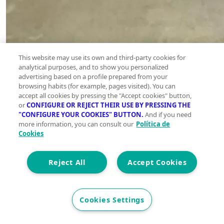
This website may use its own and third-party cookies for
analytical purposes, and to show you personalized
advertising based on a profile prepared from your
browsing habits (for example, pages visited). You can
accept all cookies by pressing the "Accept cookies" button,
or
CONFIGURE OR REJECT THEIR USE BY PRESSING THE
"CONFIGURE YOUR COOKIES" BUTTON.
And if you need
more information, you can consult our
Política de
Cookies
Reject All
Accept Cookies
Cookies Settings