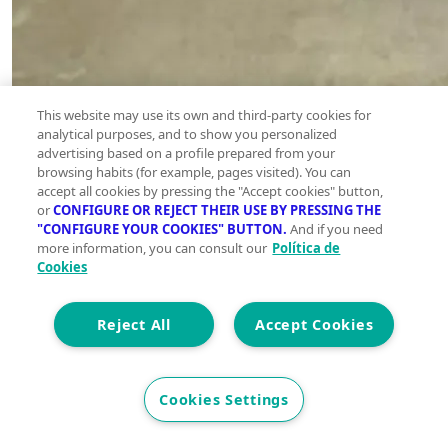
This website may use its own and third-party cookies for
analytical purposes, and to show you personalized
advertising based on a profile prepared from your
browsing habits (for example, pages visited). You can
accept all cookies by pressing the "Accept cookies" button,
or
CONFIGURE OR REJECT THEIR USE BY PRESSING THE
"CONFIGURE YOUR COOKIES" BUTTON.
And if you need
more information, you can consult our
Política de
Cookies
Reject All
Accept Cookies
Cookies Settings