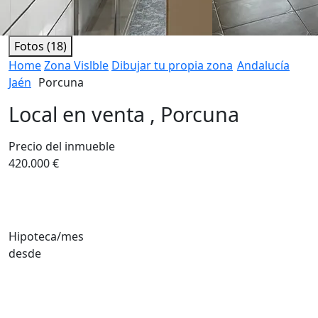
Fotos (18)
Home
Zona Vislble
Dibujar tu propia zona
Andalucía
Jaén
Porcuna
Local en venta , Porcuna
Precio del inmueble
420.000 €
Hipoteca/mes
desde