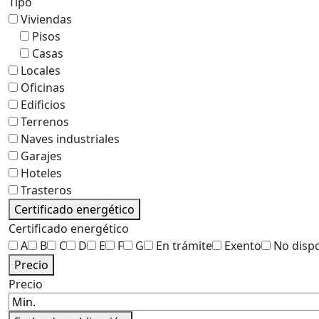
Tipo
Viviendas
Pisos
Casas
Locales
Oficinas
Edificios
Terrenos
Naves industriales
Garajes
Hoteles
Trasteros
Certificado energético
Certificado energético
A
B
C
D
E
F
G
En trámite
Exento
No disp
Precio
Precio