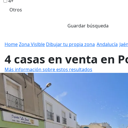
4+
Otros
Guardar búsqueda
Home
Zona Vislble
Dibujar tu propia zona
Andalucía
Jaé
4 casas en venta en 
Más información sobre estos resultados