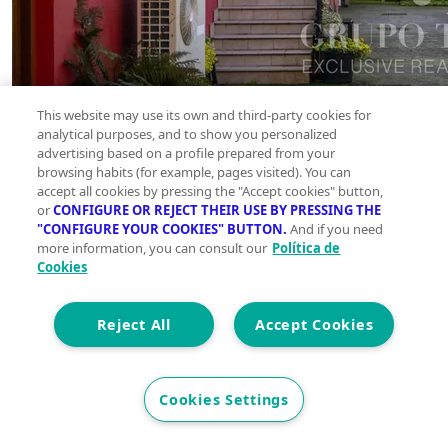
This website may use its own and third-party cookies for
analytical purposes, and to show you personalized
advertising based on a profile prepared from your
browsing habits (for example, pages visited). You can
accept all cookies by pressing the "Accept cookies" button,
or
CONFIGURE OR REJECT THEIR USE BY PRESSING THE
"CONFIGURE YOUR COOKIES" BUTTON.
And if you need
more information, you can consult our
Política de
Cookies
Reject All
Accept Cookies
Cookies Settings