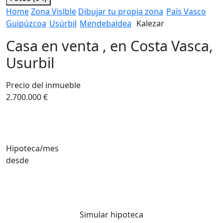
Home
Zona Vislble
Dibujar tu propia zona
País Vasco
Guipúzcoa
Usúrbil
Mendebaldea
Kalezar
Casa en venta , en Costa Vasca,
Usurbil
Precio del inmueble
2.700.000 €
Hipoteca/mes
desde
Simular hipoteca