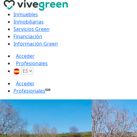
Inmuebles
Inmobiliarias
Servicios Green
Financiación
Información Green
Acceder
Profesionales
Acceder
Profesionales