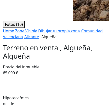
Fotos (10)
Home
Zona Vislble
Dibujar tu propia zona
Comunidad
Valenciana
Alicante
Algueña
Terreno en venta , Algueña,
Algueña
Precio del inmueble
65.000 €
Hipoteca/mes
desde