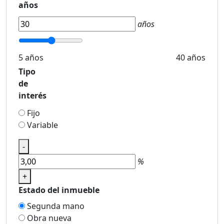
años
años
5 años
40 años
Tipo
de
interés
Fijo
Variable
-
%
+
Estado del inmueble
Segunda mano
Obra nueva