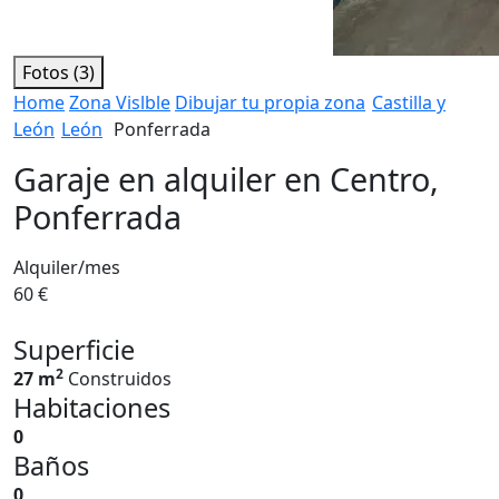
Fotos (3)
Home
Zona Vislble
Dibujar tu propia zona
Castilla y
León
León
Ponferrada
Garaje en alquiler en Centro,
Ponferrada
Alquiler/mes
60 €
Superficie
2
27 m
Construidos
Habitaciones
0
Baños
0