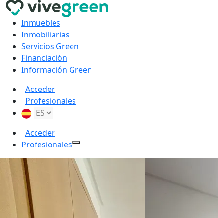
Inmuebles
Inmobiliarias
Servicios Green
Financiación
Información Green
Acceder
Profesionales
Acceder
Profesionales