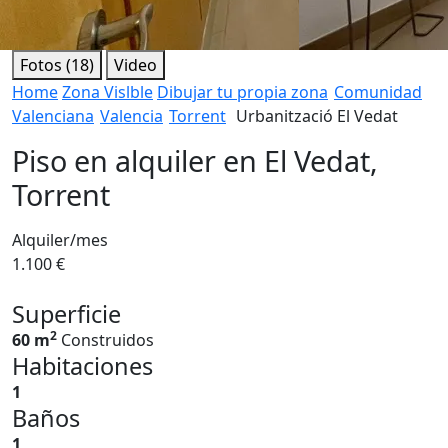
Fotos (18)
Video
Home
Zona Vislble
Dibujar tu propia zona
Comunidad
Valenciana
Valencia
Torrent
Urbanització El Vedat
Piso en alquiler en El Vedat,
Torrent
Alquiler/mes
1.100 €
Superficie
2
60 m
Construidos
Habitaciones
1
Baños
1