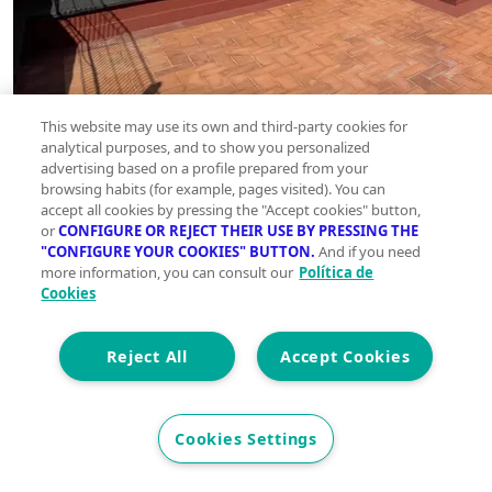
This website may use its own and third-party cookies for
analytical purposes, and to show you personalized
advertising based on a profile prepared from your
browsing habits (for example, pages visited). You can
accept all cookies by pressing the "Accept cookies" button,
or
CONFIGURE OR REJECT THEIR USE BY PRESSING THE
"CONFIGURE YOUR COOKIES" BUTTON.
And if you need
more information, you can consult our
Política de
Cookies
Reject All
Accept Cookies
Cookies Settings