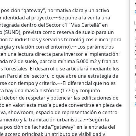
 posición “gateway”, normativa clara y un activo
r identidad al proyecto.~~Se pone a la venta una
ntegrada dentro del Sector c1 “Mas Cartellà” en
o (SUND), prevista como reserva de suelo para un
ioriza industrias y servicios tecnológicos e incorpora
nergía y relación con el entorno).~~Los parámetros
en una lectura directa para inversor e implantación:
ada m2 de suelo, parcela mínima 5.000 m2 y franjas
forestales. El desarrollo se articulará mediante los
n Parcial del sector), lo que abre una estrategia de
se con tiempo y criterio.~~El diferencial que no es
nca hay una masía histórica (1770) y conjunto
el deber de respetar y potenciar las edificaciones de
ido en valor: esta masía puede convertirse en pieza de
iva, showroom, espacio de representación o centro
amiento y la tramitación urbanística.~~Según la
a posición de fachada/“gateway” en la entrada del
de acceso principal: un atributo de visibilidad y