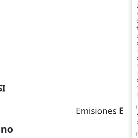
SI
Emisiones
E
eno