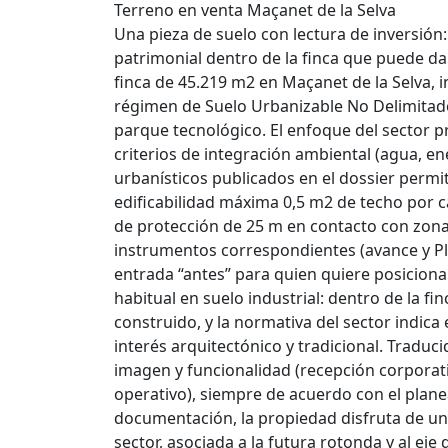
Terreno en venta Maçanet de la Selva
Una pieza de suelo con lectura de inversión:
patrimonial dentro de la finca que puede da
finca de 45.219 m2 en Maçanet de la Selva, i
régimen de Suelo Urbanizable No Delimitad
parque tecnológico. El enfoque del sector pr
criterios de integración ambiental (agua, e
urbanísticos publicados en el dossier permit
edificabilidad máxima 0,5 m2 de techo por c
de protección de 25 m en contacto con zonas 
instrumentos correspondientes (avance y Pla
entrada “antes” para quien quiere posicionar
habitual en suelo industrial: dentro de la fi
construido, y la normativa del sector indica 
interés arquitectónico y tradicional. Traduc
imagen y funcionalidad (recepción corporat
operativo), siempre de acuerdo con el plane
documentación, la propiedad disfruta de un
sector, asociada a la futura rotonda y al eje 