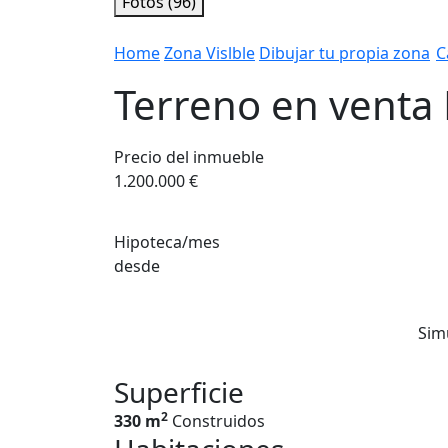
Fotos (96)
Home
Zona Vislble
Dibujar tu propia zona
C
Terreno en venta 
Precio del inmueble
1.200.000 €
Hipoteca/mes
desde
Sim
Superficie
2
330 m
Construidos