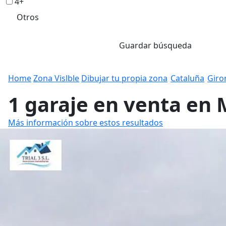
4+
Otros
Guardar búsqueda
Home
Zona Vislble
Dibujar tu propia zona
Cataluña
Giro
1 garaje en venta en 
Más información sobre estos resultados