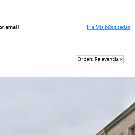
or email
Ir a Mis búsquedas