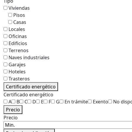
Tipo
Viviendas
Pisos
Casas
Locales
Oficinas
Edificios
Terrenos
Naves industriales
Garajes
Hoteles
Trasteros
Certificado energético
Certificado energético
A
B
C
D
E
F
G
En trámite
Exento
No disp
Precio
Precio