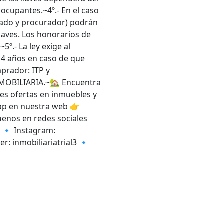
 ocupantes.~4º.- En el caso
ogado y procurador) podrán
llaves. Los honorarios de
5º.- La ley exige al
s 4 años en caso de que
prador: ITP y
OBILIARIA.~🏡 Encuentra
es ofertas en inmuebles y
pp en nuestra web 👉
guenos en redes sociales
: 🔹 Instagram:
er: inmobiliariatrial3 🔹