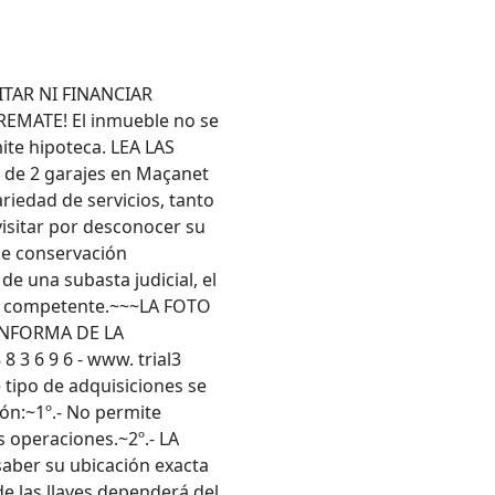
ITAR NI FINANCIAR
EMATE! El inmueble no se
ite hipoteca. LEA LAS
de 2 garajes en Maçanet
riedad de servicios, tanto
isitar por desconocer su
de conservación
de una subasta judicial, el
do competente.~~~LA FOTO
INFORMA DE LA
 3 6 9 6 - www. trial3
ipo de adquisiciones se
ión:~1º.- No permite
s operaciones.~2º.- LA
ber su ubicación exacta
de las llaves dependerá del