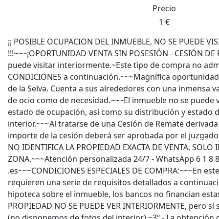
Precio
1 €
¡¡ POSIBLE OCUPACION DEL INMUEBLE, NO SE PUEDE VIS
!!!~~~¡OPORTUNIDAD VENTA SIN POSESIÓN - CESIÓN DE R
puede visitar interiormente.~Este tipo de compra no adm
CONDICIONES a continuación.~~~Magnífica oportunidad 
de la Selva. Cuenta a sus alrededores con una inmensa va
de ocio como de necesidad.~~~El inmueble no se puede v
estado de ocupación, así como su distribución y estado 
interior.~~~Al tratarse de una Cesión de Remate derivada 
importe de la cesión deberá ser aprobada por el juzga
NO IDENTIFICA LA PROPIEDAD EXACTA DE VENTA, SOLO 
ZONA.~~~Atención personalizada 24/7 - WhatsApp 6 1 8 8 8
.es~~~CONDICIONES ESPECIALES DE COMPRA:~~~En este t
requieren una serie de requisitos detallados a continuac
hipoteca sobre el inmueble, los bancos no financian esta
PROPIEDAD NO SE PUEDE VER INTERIORMENTE, pero sí sa
(no disponemos de fotos del interior).~3º.- La obtención 