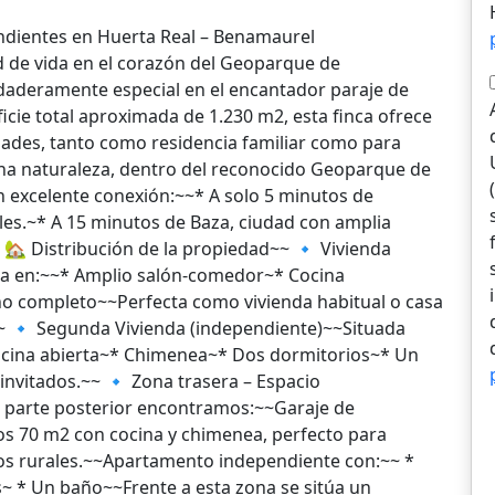
endientes en Huerta Real – Benamaurel
d de vida en el corazón del Geoparque de
deramente especial en el encantador paraje de
cie total aproximada de 1.230 m2, esta finca ofrece
idades, tanto como residencia familiar como para
ena naturaleza, dentro del reconocido Geoparque de
 excelente conexión:~~* A solo 5 minutos de
les.~* A 15 minutos de Baza, ciudad con amplia
-~ 🏡 Distribución de la propiedad~~ 🔹 Vivienda
ida en:~~* Amplio salón-comedor~* Cocina
o completo~~Perfecta como vivienda habitual o casa
-~~ 🔹 Segunda Vivienda (independiente)~~Situada
 cocina abierta~* Chimenea~* Dos dormitorios~* Un
 invitados.~~ 🔹 Zona trasera – Espacio
a parte posterior encontramos:~~Garaje de
 70 m2 con cocina y chimenea, perfecto para
tos rurales.~~Apartamento independiente con:~~ *
s~ * Un baño~~Frente a esta zona se sitúa un