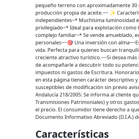
pequeño terreno con aproximadamente 30 ol
producción propia de aceite.~~ ✨ Caracter
independientes~* Muchísima luminosidad en
privilegiado~* Ideal para explotación como
complejo familiar~* Se vende amueblado, e
personales~~🎯 Una inversión con alma~~Es
vida. Perfecta para quienes buscan tranquil
creciente atractivo turístico.~~Si desea más
de acompañarle a descubrir todo su potenc
impuestos ni gastos de Escritura. Honorario
en esta página tienen carácter descriptivo 
susceptibles de modificación sin previo avi
Andalucía 218/2005: Se informa al cliente qu
Transmisiones Patrimoniales) y otros gastos
el precio. El consumidor tiene derecho a qu
Documento Informativo Abreviado (D.I.A.) de
Características