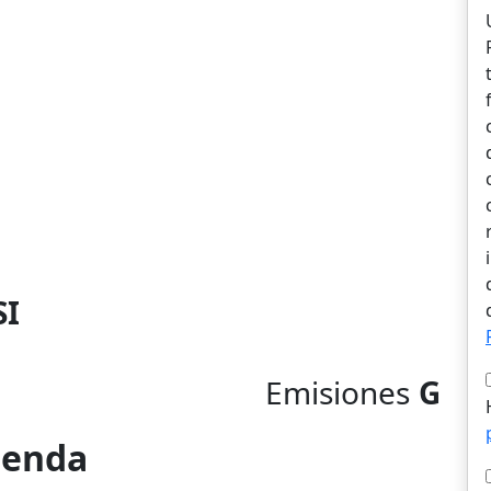
SI
Emisiones
G
vienda