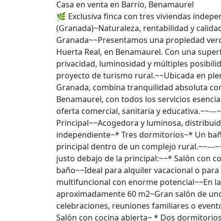
Casa en venta en Barrio, Benamaurel
🌿 Exclusiva finca con tres viviendas indep
(Granada)~Naturaleza, rentabilidad y calida
Granada~~Presentamos una propiedad verda
Huerta Real, en Benamaurel. Con una superfi
privacidad, luminosidad y múltiples posibil
proyecto de turismo rural.~~Ubicada en pl
Granada, combina tranquilidad absoluta con
Benamaurel, con todos los servicios esencia
oferta comercial, sanitaria y educativa.~~--
Principal~~Acogedora y luminosa, distribu
independiente~* Tres dormitorios~* Un bañ
principal dentro de un complejo rural.~~--
justo debajo de la principal:~~* Salón con
baño~~Ideal para alquiler vacacional o para
multifuncional con enorme potencial~~En l
aproximadamente 60 m2~Gran salón de unos
celebraciones, reuniones familiares o even
Salón con cocina abierta~ * Dos dormitorio