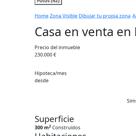
Fotos (42)
Home
Zona Vislble
Dibujar tu propia zona
A
Casa en venta en
Precio del inmueble
230.000 €
Hipoteca/mes
desde
Sim
Superficie
2
300 m
Construidos