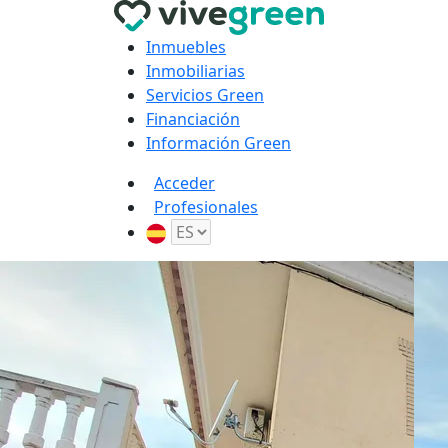
Inmuebles
Inmobiliarias
Servicios Green
Financiación
Información Green
Acceder
Profesionales