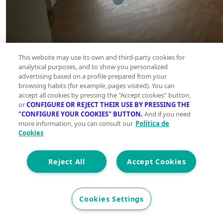
This website may use its own and third-party cookies for
analytical purposes, and to show you personalized
advertising based on a profile prepared from your
browsing habits (for example, pages visited). You can
accept all cookies by pressing the "Accept cookies" button,
or
CONFIGURE OR REJECT THEIR USE BY PRESSING THE
"CONFIGURE YOUR COOKIES" BUTTON.
And if you need
more information, you can consult our
Política de
Cookies
Reject All
Accept Cookies
Cookies Settings