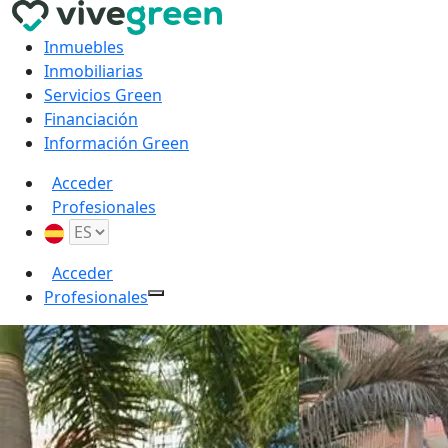
Inmuebles
Inmobiliarias
Servicios Green
Financiación
Información Green
Acceder
Profesionales
Acceder
Profesionales