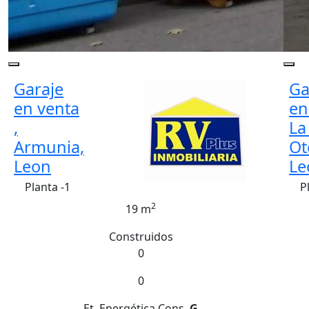
Garaje
Ga
en venta
en
,
La
Armunia,
Ot
Leon
Le
Planta -1
P
2
19 m
Construidos
0
0
Et. Energética
Cons.
G