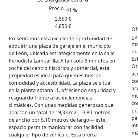
Precio
41 %
2.850 €
4.850 €
Of
ga
Presentamos esta excelente oportunidad de
mo
adquirir una plaza de garaje en el municipio
qu
de León, ubicada estratégicamente en la calle
Es
Periodista Lamparilla. A tan solo 8 minutos en
Ot
coche del centro histórico y comercial, esta
ac
propiedad es ideal para quienes buscan
co
comodidad y accesibilidad. La plaza se sitúa
ac
en la planta sótano -1, ofreciendo seguridad y
mu
resguardo frente a las inclemencias
co
climáticas. Con unas medidas generosas que
pú
abarcan un total de 19,33 m2 —3,80 metros
pa
de ancho por 5,10 metros de largo— este
in
espacio permite maniobrar con facilidad
má
cualquier tipo de vehículo. Esta oferta