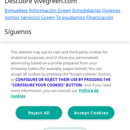
Descubre vivegreen.com
Inmuebles
Información Green
Inmobiliarias
Quienes
somos
Servicios Green
Te ayudamos
Financiación
Síguenos
Contacto
This website may use its own and third-party cookies for
hola@vivegreen.com
analytical purposes, and to show you personalized
advertising based on a profile prepared from your
browsing habits (for example, pages visited). You can
accept all cookies by pressing the "Accept cookies" button,
or
CONFIGURE OR REJECT THEIR USE BY PRESSING THE
"CONFIGURE YOUR COOKIES" BUTTON.
And if you need
more information, you can consult our
Política de
Aviso Legal
Cookies
Condiciones de uso
Politica de privacidad
Política de cookies
Reject All
Accept Cookies
Accesibilidad