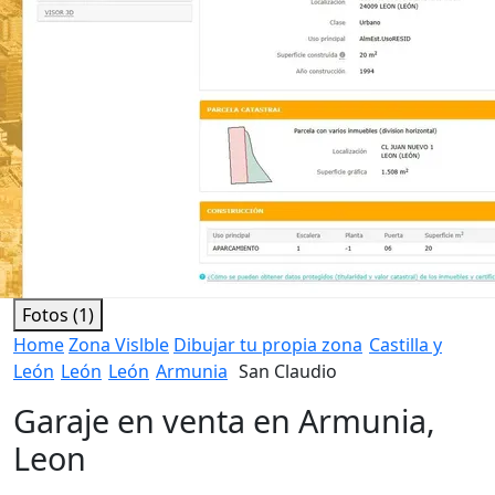
Fotos (1)
Home
Zona Vislble
Dibujar tu propia zona
Castilla y
León
León
León
Armunia
San Claudio
Garaje en venta en Armunia,
Leon