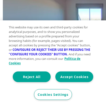
This website may use its own and third-party cookies for
analytical purposes, and to show you personalized
advertising based on a profile prepared from your
browsing habits (for example, pages visited). You can
accept all cookies by pressing the "Accept cookies" button,
or
CONFIGURE OR REJECT THEIR USE BY PRESSING THE
"CONFIGURE YOUR COOKIES" BUTTON.
And if you need
more information, you can consult our
Política de
Cookies
Reject All
Accept Cookies
Cookies Settings