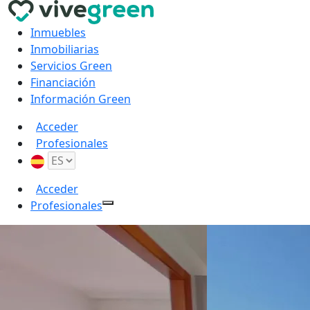
Inmuebles
Inmobiliarias
Servicios Green
Financiación
Información Green
Acceder
Profesionales
Acceder
Profesionales