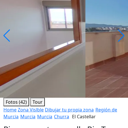
Fotos (42)
Tour
Home
Zona Vislble
Dibujar tu propia zona
Región de
Murcia
Murcia
Murcia
Churra
El Castellar