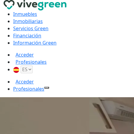
Inmuebles
Inmobiliarias
Servicios Green
Financiación
Información Green
Acceder
Profesionales
Acceder
Profesionales