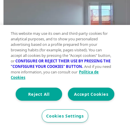
This website may use its own and third-party cookies for
analytical purposes, and to show you personalized
advertising based on a profile prepared from your
browsing habits (for example, pages visited). You can
accept all cookies by pressing the "Accept cookies" button,
or
CONFIGURE OR REJECT THEIR USE BY PRESSING THE
"CONFIGURE YOUR COOKIES" BUTTON.
And if you need
more information, you can consult our
Política de
Cookies
Reject All
Accept Cookies
Cookies Settings