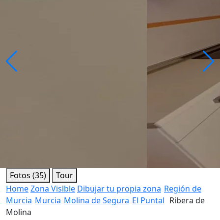
Fotos (35)
Tour
Home
Zona Vislble
Dibujar tu propia zona
Región de
Murcia
Murcia
Molina de Segura
El Puntal
Ribera de
Molina