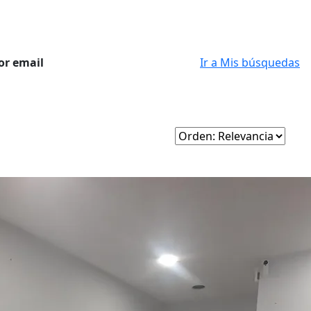
or email
Ir a Mis búsquedas