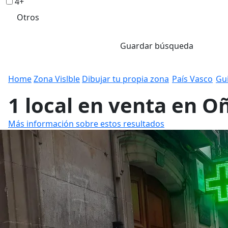
4+
Otros
Guardar búsqueda
Home
Zona Vislble
Dibujar tu propia zona
País Vasco
Gu
1 local en venta en O
Más información sobre estos resultados