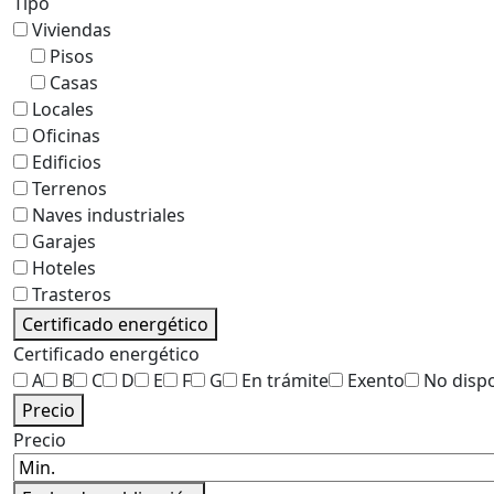
Tipo
Viviendas
Pisos
Casas
Locales
Oficinas
Edificios
Terrenos
Naves industriales
Garajes
Hoteles
Trasteros
Certificado energético
Certificado energético
A
B
C
D
E
F
G
En trámite
Exento
No disp
Precio
Precio