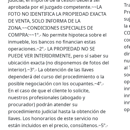
Tr
aprobada por el juzgado competente.~~LA
Pr
FOTO NO IDENTIFICA LA PROPIEDAD EXACTA
su
DE VENTA, SOLO INFORMA DE LA
la
ZONA.~~CONDICIONES ESPECIALES DE
CO
COMPRA:~~1º.- No permite hipoteca sobre el
co
inmueble, los bancos no financian estas
of
operaciones.~2º.- LA PROPIEDAD NO SE
di
PUEDE VER INTERIORMENTE, pero sí saber su
nu
ubicación exacta (no disponemos de fotos del
al
interior).~3º.- La obtención de las llaves
so
dependerá del curso del procedimiento o la
op
posible negociación con los ocupantes.~4º.-
in
En el caso de que el cliente lo solicite,
in
nuestros profesionales (abogado y
in
procurador) podrán atender su
op
procedimiento judicial hasta la obtención de
llaves. Los honorarios de este servicio no
están incluidos en el precio, consúltenos.~5º.-