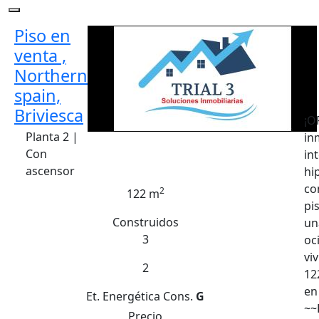
Piso en
venta ,
Northern
spain,
Briviesca
¡O
Planta 2 |
in
Con
in
ascensor
hi
co
2
122 m
pi
Construidos
un
3
oc
vi
2
12
en
Et. Energética
Cons.
G
~~
Precio