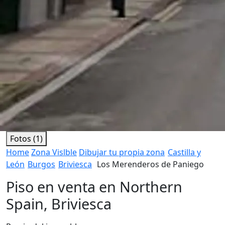
Fotos (1)
Home
Zona Vislble
Dibujar tu propia zona
Castilla y
León
Burgos
Briviesca
Los Merenderos de Paniego
Piso en venta en Northern
Spain, Briviesca