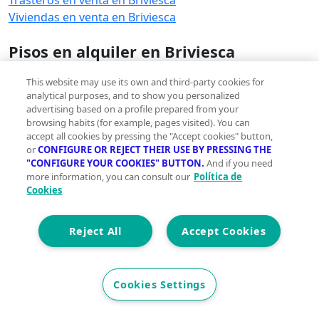
Viviendas en venta en Briviesca
Pisos en alquiler en Briviesca
Pisos en alquiler en Briviesca
This website may use its own and third-party cookies for
analytical purposes, and to show you personalized
Ver otras inmobiliarias en Briviesca
advertising based on a profile prepared from your
Ver otras inmobiliarias en Briviesca
browsing habits (for example, pages visited). You can
accept all cookies by pressing the "Accept cookies" button,
or
CONFIGURE OR REJECT THEIR USE BY PRESSING THE
"CONFIGURE YOUR COOKIES" BUTTON.
And if you need
more information, you can consult our
Política de
Cookies
Reject All
Accept Cookies
Innovación sostenible y gestos sencillos para una
vida más green
Cookies Settings