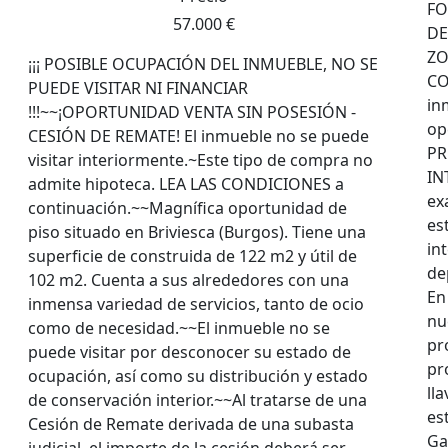
FO
57.000 €
DE
ZO
¡¡¡ POSIBLE OCUPACIÓN DEL INMUEBLE, NO SE
CO
PUEDE VISITAR NI FINANCIAR
in
!!!~~¡OPORTUNIDAD VENTA SIN POSESIÓN -
op
CESIÓN DE REMATE! El inmueble no se puede
PR
visitar interiormente.~Este tipo de compra no
IN
admite hipoteca. LEA LAS CONDICIONES a
ex
continuación.~~Magnífica oportunidad de
es
piso situado en Briviesca (Burgos). Tiene una
in
superficie de construida de 122 m2 y útil de
de
102 m2. Cuenta a sus alrededores con una
En 
inmensa variedad de servicios, tanto de ocio
nu
como de necesidad.~~El inmueble no se
pr
puede visitar por desconocer su estado de
pr
ocupación, así como su distribución y estado
ll
de conservación interior.~~Al tratarse de una
es
Cesión de Remate derivada de una subasta
Ga
judicial, el importe de la cesión deberá ser