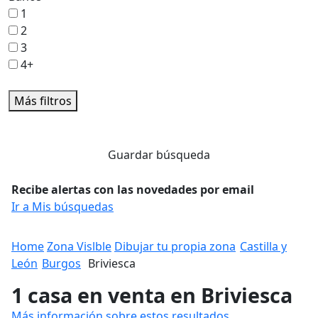
1
2
3
4+
Más filtros
Guardar búsqueda
Recibe alertas con las novedades por email
Ir a Mis búsquedas
Home
Zona Vislble
Dibujar tu propia zona
Castilla y
León
Burgos
Briviesca
1 casa en venta en Briviesca
Más información sobre estos resultados