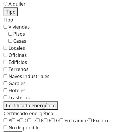
Alquiler
Tipo
Tipo
Viviendas
Pisos
Casas
Locales
Oficinas
Edificios
Terrenos
Naves industriales
Garajes
Hoteles
Trasteros
Certificado energético
Certificado energético
A
B
C
D
E
F
G
En trámite
Exento
No disponible