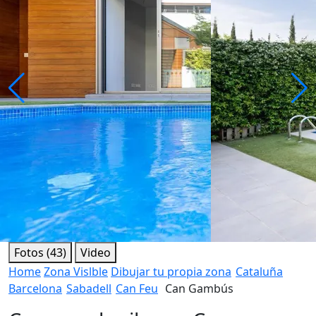
Fotos (43)
Video
Home
Zona Vislble
Dibujar tu propia zona
Cataluña
Barcelona
Sabadell
Can Feu
Can Gambús