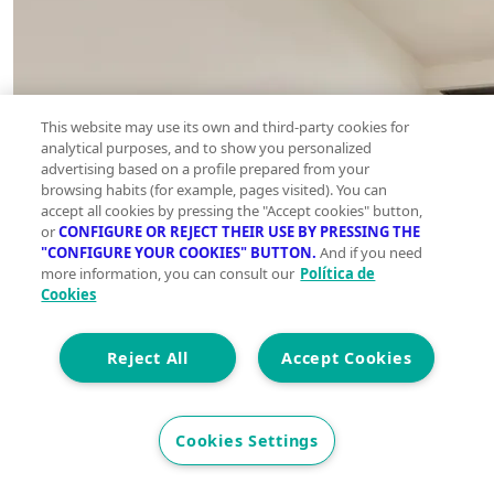
This website may use its own and third-party cookies for
analytical purposes, and to show you personalized
advertising based on a profile prepared from your
browsing habits (for example, pages visited). You can
accept all cookies by pressing the "Accept cookies" button,
or
CONFIGURE OR REJECT THEIR USE BY PRESSING THE
"CONFIGURE YOUR COOKIES" BUTTON.
And if you need
more information, you can consult our
Política de
Cookies
Reject All
Accept Cookies
Cookies Settings