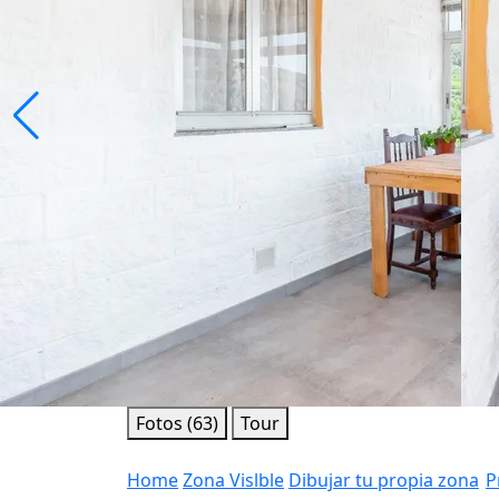
Fotos (63)
Tour
Home
Zona Vislble
Dibujar tu propia zona
P