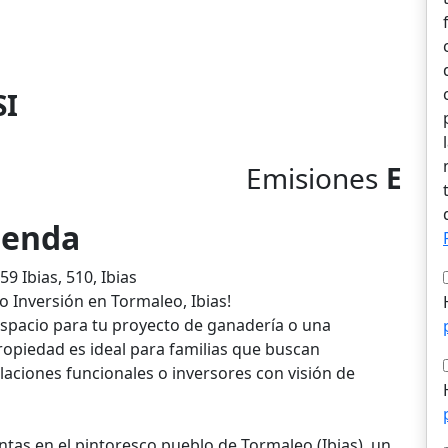
SI
Emisiones
E
vienda
9 Ibias, 510, Ibias
 Inversión en Tormaleo, Ibias!
espacio para tu proyecto de ganadería o una
ropiedad es ideal para familias que buscan
laciones funcionales o inversores con visión de
tas en el pintoresco pueblo de Tormaleo (Ibias), un