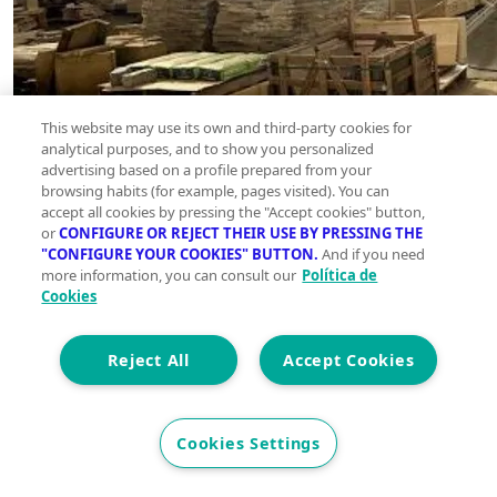
This website may use its own and third-party cookies for
analytical purposes, and to show you personalized
advertising based on a profile prepared from your
browsing habits (for example, pages visited). You can
accept all cookies by pressing the "Accept cookies" button,
or
CONFIGURE OR REJECT THEIR USE BY PRESSING THE
"CONFIGURE YOUR COOKIES" BUTTON.
And if you need
more information, you can consult our
Política de
Cookies
Reject All
Accept Cookies
Cookies Settings