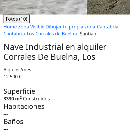
Fotos (10)
Home
Zona Vislble
Dibujar tu propia zona
Cantabria
Cantabria
Los Corrales de Buelna
Santián
Nave Industrial en alquiler
Corrales De Buelna, Los
Alquiler/mes
12.500 €
Superficie
2
3330 m
Construidos
Habitaciones
---
Baños
---