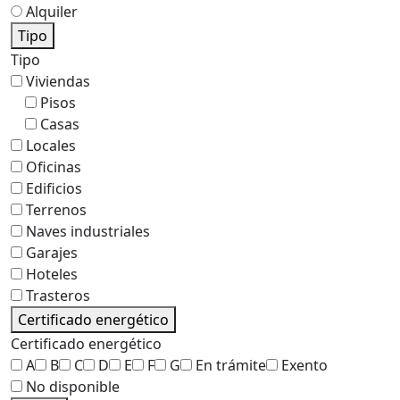
Alquiler
Tipo
Tipo
Viviendas
Pisos
Casas
Locales
Oficinas
Edificios
Terrenos
Naves industriales
Garajes
Hoteles
Trasteros
Certificado energético
Certificado energético
A
B
C
D
E
F
G
En trámite
Exento
No disponible