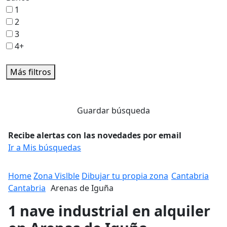
1
2
3
4+
Más filtros
Guardar búsqueda
Recibe alertas con las novedades por email
Ir a Mis búsquedas
Home
Zona Vislble
Dibujar tu propia zona
Cantabria
Cantabria
Arenas de Iguña
1 nave industrial en alquiler