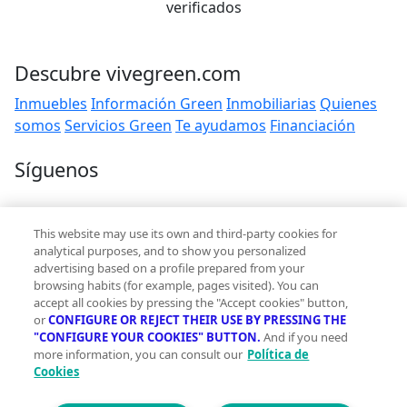
verificados
Descubre vivegreen.com
Inmuebles
Información Green
Inmobiliarias
Quienes
somos
Servicios Green
Te ayudamos
Financiación
Síguenos
Contacto
This website may use its own and third-party cookies for
hola@vivegreen.com
analytical purposes, and to show you personalized
advertising based on a profile prepared from your
browsing habits (for example, pages visited). You can
accept all cookies by pressing the "Accept cookies" button,
or
CONFIGURE OR REJECT THEIR USE BY PRESSING THE
"CONFIGURE YOUR COOKIES" BUTTON.
And if you need
more information, you can consult our
Política de
Aviso Legal
Cookies
Condiciones de uso
Politica de privacidad