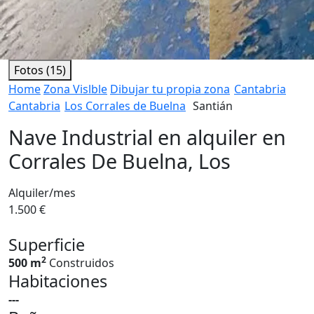
Fotos (15)
Home
Zona Vislble
Dibujar tu propia zona
Cantabria
Cantabria
Los Corrales de Buelna
Santián
Nave Industrial en alquiler en
Corrales De Buelna, Los
Alquiler/mes
1.500 €
Superficie
2
500 m
Construidos
Habitaciones
---