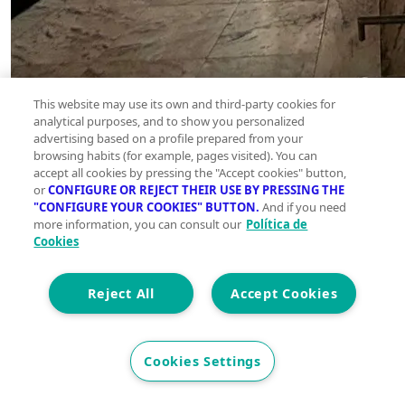
This website may use its own and third-party cookies for
analytical purposes, and to show you personalized
advertising based on a profile prepared from your
browsing habits (for example, pages visited). You can
accept all cookies by pressing the "Accept cookies" button,
or
CONFIGURE OR REJECT THEIR USE BY PRESSING THE
"CONFIGURE YOUR COOKIES" BUTTON.
And if you need
more information, you can consult our
Política de
Cookies
Reject All
Accept Cookies
Cookies Settings