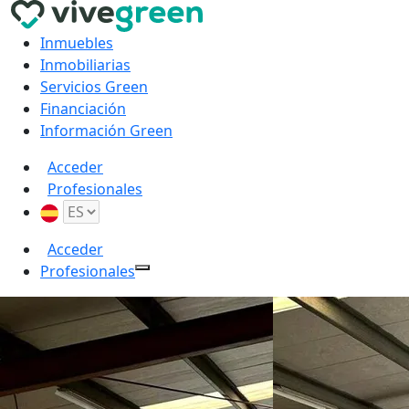
Inmuebles
Inmobiliarias
Servicios Green
Financiación
Información Green
Acceder
Profesionales
Acceder
Profesionales