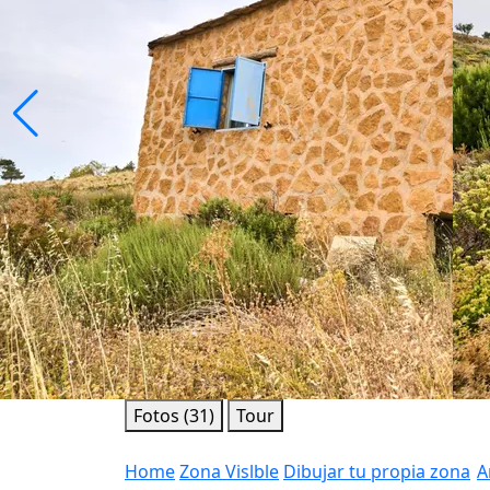
Fotos (31)
Tour
Home
Zona Vislble
Dibujar tu propia zona
A