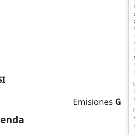
SI
Emisiones
G
vienda