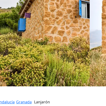
ndalucía
Granada
Lanjarón