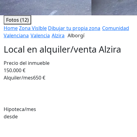
Fotos (12)
Home
Zona Vislble
Dibujar tu propia zona
Comunidad
Valenciana
Valencia
Alzira
Alborgí
Local en alquiler/venta Alzira
Precio del inmueble
150.000 €
Alquiler/mes
650 €
Hipoteca/mes
desde