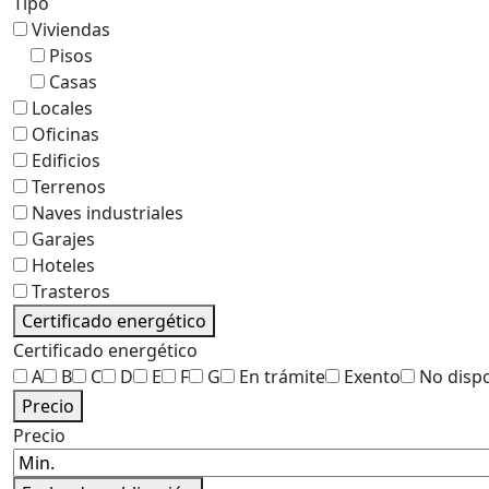
Tipo
Viviendas
Pisos
Casas
Locales
Oficinas
Edificios
Terrenos
Naves industriales
Garajes
Hoteles
Trasteros
Certificado energético
Certificado energético
A
B
C
D
E
F
G
En trámite
Exento
No disp
Precio
Precio