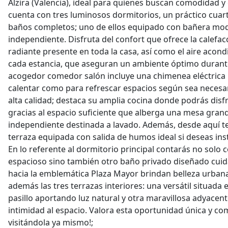
Alzira (Valencia), ideal para quienes buscan comodidad y
cuenta con tres luminosos dormitorios, un práctico cuar
baños completos; uno de ellos equipado con bañera mo
independiente. Disfruta del confort que ofrece la calefa
radiante presente en toda la casa, así como el aire acon
cada estancia, que aseguran un ambiente óptimo durante 
acogedor comedor salón incluye una chimenea eléctrica 
calentar como para refrescar espacios según sea necesa
alta calidad; destaca su amplia cocina donde podrás disf
gracias al espacio suficiente que alberga una mesa gra
independiente destinada a lavado. Además, desde aquí t
terraza equipada con salida de humos ideal si deseas inst
En lo referente al dormitorio principal contarás no solo 
espacioso sino también otro baño privado diseñado cuid
hacia la emblemática Plaza Mayor brindan belleza urbana
además las tres terrazas interiores: una versátil situada
pasillo aportando luz natural y otra maravillosa adyacen
intimidad al espacio. Valora esta oportunidad única y c
visitándola ya mismo!;