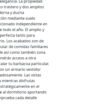
 elegancia. La propiedad
to trastero y dos amplios
derna y ducha
cción mediante suelo
dicionado independiente en
todo el año. El amplio y
perfecta tanto para
rio. Los acabados son de
rutar de comidas familiares
nde así como también zona
endrás acceso a otra
alar tu barbacoa particular.
con un armario vestidor
adosamente. Las vistas
 mientras disfrutas
 estratégicamente en el
te al dormitorio aportando
omprueba cada detalle