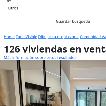
4+
Otros
Guardar búsqueda
Home
Zona Vislble
Dibujar tu propia zona
Comunidad Va
126 viviendas en vent
Más información sobre estos resultados