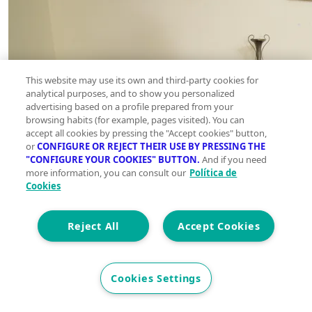
This website may use its own and third-party cookies for
analytical purposes, and to show you personalized
advertising based on a profile prepared from your
browsing habits (for example, pages visited). You can
accept all cookies by pressing the "Accept cookies" button,
or
CONFIGURE OR REJECT THEIR USE BY PRESSING THE
"CONFIGURE YOUR COOKIES" BUTTON.
And if you need
more information, you can consult our
Política de
Cookies
Reject All
Accept Cookies
Cookies Settings