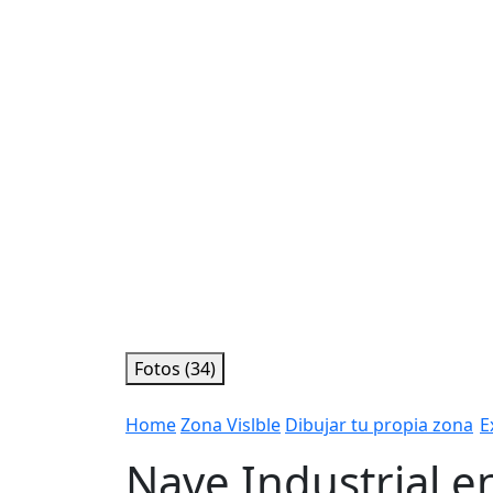
Fotos (34)
Home
Zona Vislble
Dibujar tu propia zona
E
Nave Industrial e