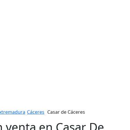
xtremadura
Cáceres
Casar de Cáceres
n venta en Casar De