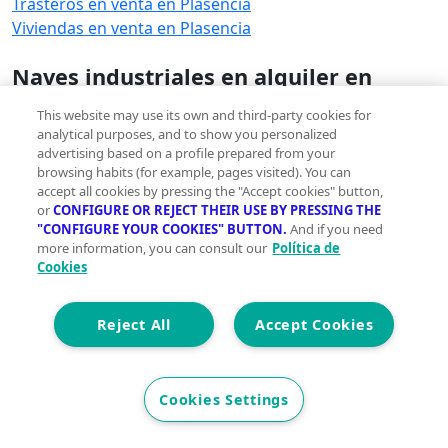
Trasteros en venta en Plasencia
Viviendas en venta en Plasencia
Naves industriales en alquiler en
Plasencia
This website may use its own and third-party cookies for
Naves industriales en alquiler en Plasencia
analytical purposes, and to show you personalized
advertising based on a profile prepared from your
Ver otras inmobiliarias en Plasencia
browsing habits (for example, pages visited). You can
accept all cookies by pressing the "Accept cookies" button,
Ver otras inmobiliarias en Plasencia
or
CONFIGURE OR REJECT THEIR USE BY PRESSING THE
"CONFIGURE YOUR COOKIES" BUTTON.
And if you need
more information, you can consult our
Política de
Cookies
Reject All
Accept Cookies
Innovación sostenible y gestos sencillos para una
vida más green
Cookies Settings