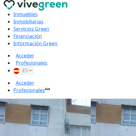
Inmuebles
Inmobiliarias
Servicios Green
Financiación
Información Green
Acceder
Profesionales
Acceder
Profesionales