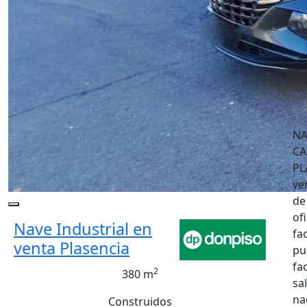
NA
CA
PL
ve
de
of
Nave Industrial en
fac
venta Plasencia
pu
fa
2
380 m
sa
na
Construidos