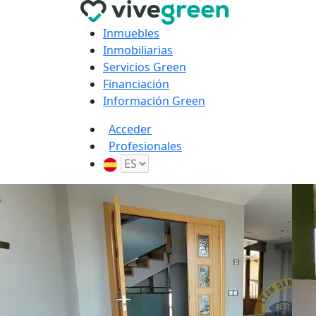
Inmuebles
Inmobiliarias
Servicios Green
Financiación
Información Green
Acceder
Profesionales