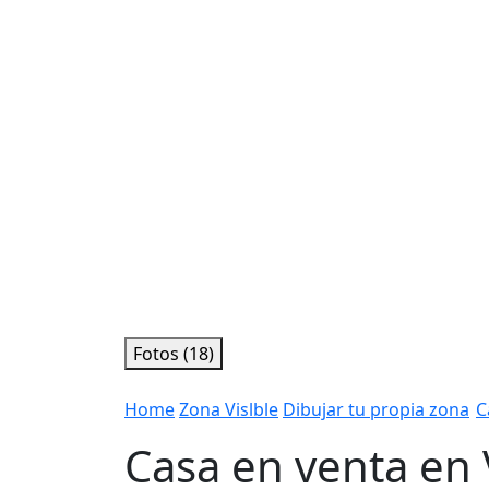
Fotos (18)
Home
Zona Vislble
Dibujar tu propia zona
C
Casa en venta en 