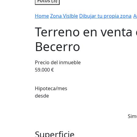
Fotos (3)
Home
Zona Vislble
Dibujar tu propia zona
A
Terreno en venta 
Becerro
Precio del inmueble
59.000 €
Hipoteca/mes
desde
Sim
Superficie