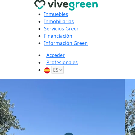
Inmuebles
Inmobiliarias
Servicios Green
Financiación
Información Green
Acceder
Profesionales