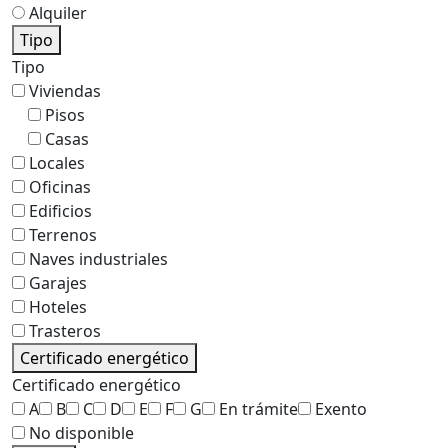
Alquiler
Tipo
Tipo
Viviendas
Pisos
Casas
Locales
Oficinas
Edificios
Terrenos
Naves industriales
Garajes
Hoteles
Trasteros
Certificado energético
Certificado energético
A
B
C
D
E
F
G
En trámite
Exento
No disponible