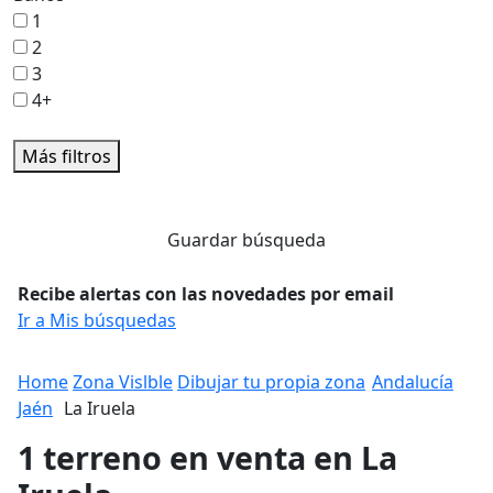
1
2
3
4+
Más filtros
Guardar búsqueda
Recibe alertas con las novedades por email
Ir a Mis búsquedas
Home
Zona Vislble
Dibujar tu propia zona
Andalucía
Jaén
La Iruela
1 terreno en venta en La