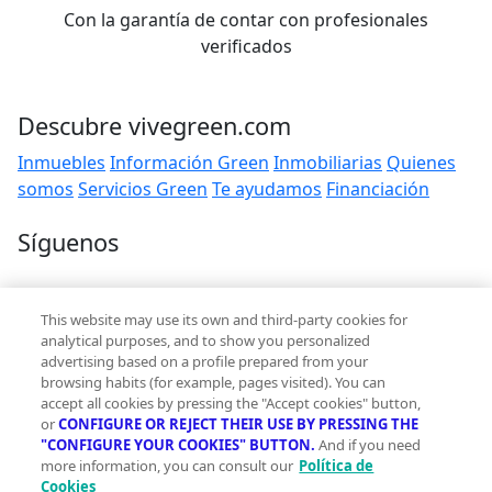
Con la garantía de contar con profesionales
verificados
Descubre vivegreen.com
Inmuebles
Información Green
Inmobiliarias
Quienes
somos
Servicios Green
Te ayudamos
Financiación
Síguenos
Contacto
This website may use its own and third-party cookies for
hola@vivegreen.com
analytical purposes, and to show you personalized
advertising based on a profile prepared from your
browsing habits (for example, pages visited). You can
accept all cookies by pressing the "Accept cookies" button,
or
CONFIGURE OR REJECT THEIR USE BY PRESSING THE
"CONFIGURE YOUR COOKIES" BUTTON.
And if you need
more information, you can consult our
Política de
Aviso Legal
Cookies