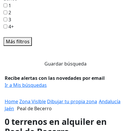
1
2
3
4+
Más filtros
Guardar búsqueda
Recibe alertas con las novedades por email
Ir a Mis búsquedas
Home
Zona Vislble
Dibujar tu propia zona
Andalucía
Jaén
Peal de Becerro
0 terrenos en alquiler en