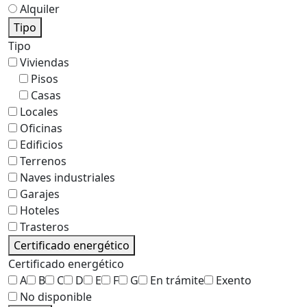
Alquiler
Tipo
Tipo
Viviendas
Pisos
Casas
Locales
Oficinas
Edificios
Terrenos
Naves industriales
Garajes
Hoteles
Trasteros
Certificado energético
Certificado energético
A
B
C
D
E
F
G
En trámite
Exento
No disponible